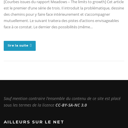
[Courbes issues du rapport Meadows – The limits to growth] Cet article
est le premier d’une série de trois. Il introduit la problématique, dessine
des chemins pour y faire face intérieurement et s’accompagner
mutuellement. Le suivant traitera des pistes d’actions envisageables
face à ce constat. Le dernier des possibilités (même…
lire la suite
Sauf mention contraire l’ensemble du contenu de ce site est placé
sous les termes de la licence
CC-BY-SA-NC 3.0
AILLEURS SUR LE NET